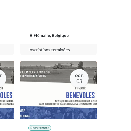
Flémalle
,
Belgique
Inscriptions terminées
T
OCT.
03
Recrutement