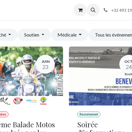
ents
Contactez-nous
Accueil principal
Postes
+32 493 19
ché
Soutien
Médicale
Tous les événeme
JUIN
OCT
23
24
otos
Recrutement
ème Balade Motos
Soirée