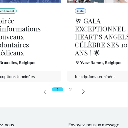
crutement
Gala
oirée
🥂 GALA
'informations
EXCEPTIONNEL 
ouveaux
HEART'S ANGEL
olontaires
CÉLÈBRE SES 10
édicaux
ANS ! 🌟
Bruxelles
,
Belgique
Yvoz-Ramet
,
Belgique
criptions terminées
Inscriptions terminées
1
2
ez-nous
Envoyez-nous un message