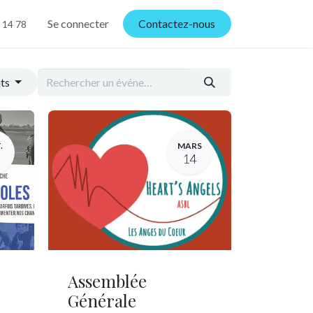
Se connecter
Contactez-nous
 14 78
nts
.
MARS
14
Assemblée
Générale