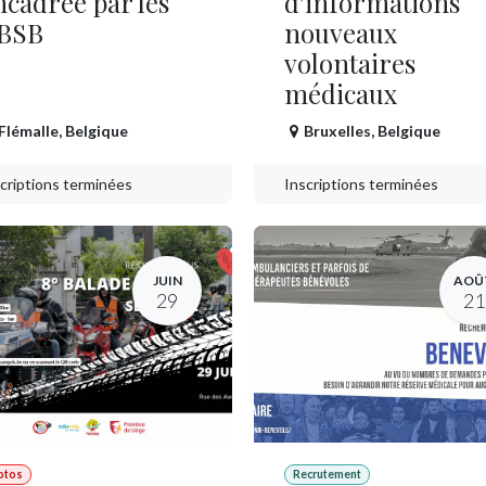
ncadrée par les
d'informations
BSB
nouveaux
volontaires
médicaux
Flémalle
,
Belgique
Bruxelles
,
Belgique
criptions terminées
Inscriptions terminées
JUIN
AOÛ
29
21
otos
Recrutement