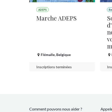
ADEPS
Re
Marche ADEPS
S
d
n
v
m
Flémalle
,
Belgique
Inscriptions terminées
Ins
Comment pouvons nous aider ?
Appel