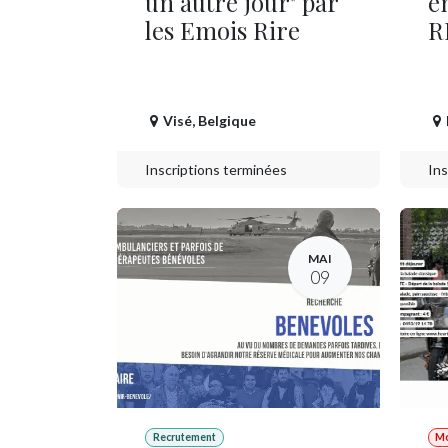
un autre jour" par
e
les Emois Rire
R
Visé
,
Belgique
Inscriptions terminées
Ins
MAI
09
Recrutement
M