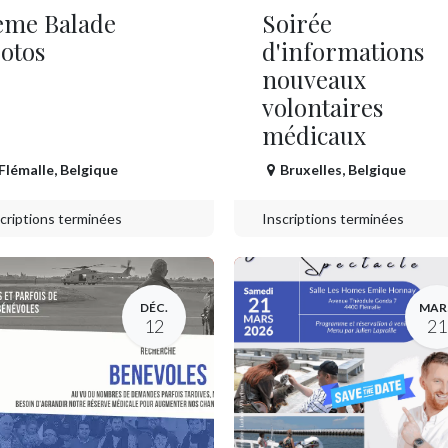
ème Balade
Soirée
otos
d'informations
nouveaux
volontaires
médicaux
Flémalle
,
Belgique
Bruxelles
,
Belgique
criptions terminées
Inscriptions terminées
DÉC.
MAR
12
21