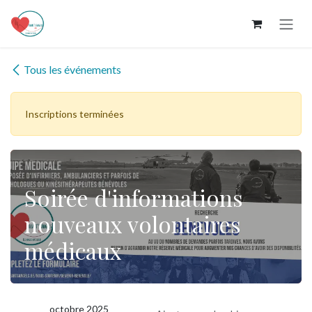
Se rendre au contenu
Tous les événements
Inscriptions terminées
Soirée d'informations
nouveaux volontaires
médicaux
octobre 2025