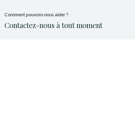
Comment pouvons nous aider ?
Contactez-nous à tout moment
Appelez-nous
+32 493 19 14 78
Envoyez-nous un message
info@heartsangels.be
Suivez-nous