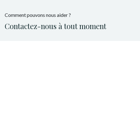
Comment pouvons nous aider ?
Contactez-nous à tout moment
Appelez-nous
+32 493 19 14 78
Envoyez-nous un message
info@heartsangels.be
Suivez-nous