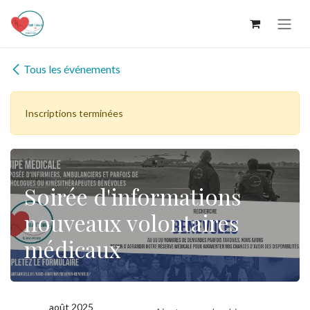
Se rendre au contenu
Tous les événements
Inscriptions terminées
Soirée d'informations
nouveaux volontaires
médicaux
août 2025