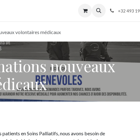
ents
Contactez-nous
Accueil principal
Postes
+32 493 19
ouveaux volontaires médicaux
rmations nouveaux
édicaux
s patients en Soins Palliatifs, nous avons besoin de