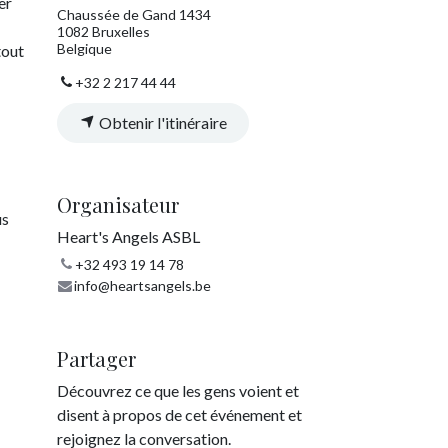
er
Chaussée de Gand 1434
1082 Bruxelles
Belgique
tout
+32 2 217 44 44
Obtenir l'itinéraire
Organisateur
us
Heart's Angels ASBL
+32 493 19 14 78
info@heartsangels.be
Partager
Découvrez ce que les gens voient et
disent à propos de cet événement et
rejoignez la conversation.